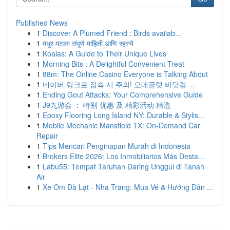
Published News
1
Discover A Plumed Friend : Birds availab...
1
मधुर मटका संपूर्ण माहिती आणि रहस्ये
1
Koalas: A Guide to Their Unique Lives
1
Morning Bits : A Delightful Convenient Treat
1
88m: The Online Casino Everyone is Talking About
1
네이버 링크로 접속 시 주의! 오메글랫 비닷컴 ...
1
Ending Gout Attacks: Your Comprehensive Guide
1
J9九游会 ： 特别 优惠 及 精彩活动 精选
1
Epoxy Flooring Long Island NY: Durable & Stylis...
1
Mobile Mechanic Mansfield TX: On-Demand Car
Repair
1
Tips Mencari Penginapan Murah di Indonesia
1
Brokers Elite 2026: Los Inmobiliarios Más Desta...
1
Labu55: Tempat Taruhan Daring Unggul di Tanah
Air
1
Xe Om Đà Lạt - Nha Trang: Mua Vé & Hướng Dẫn ...