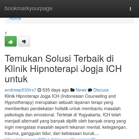
Home
bookmarkyourpage
Togg
navi
Home
1
Temukan Solusi Terbaik di
Klinik Hipnoterapi Jogja ICH
untuk
andrewp530irx7
535 days ago
News
Discuss
Klinik Hipnoterapi Jogja ICH (Indonesian Counseling and
Hypnotherapy) merupakan sebuah layanan terapi yang
memberikan pendekatan holistik untuk membantu masalah
psikologis dan emosional. Terletak di Yogyakarta, ICH telah
menjadi alternatif yang banyak dipilih oleh banyak orang yang
ingin mengatasi masalah seperti tekanan mental, ketegangan,
trauma, gangguan tidur, dan kebiasaan buruk....