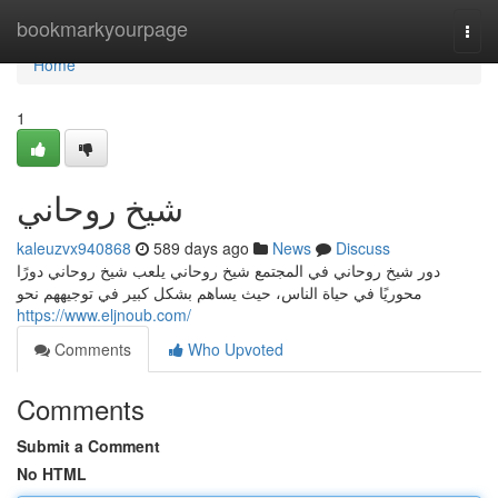
Home
bookmarkyourpage
Togg
navi
Home
1
شيخ روحاني
kaleuzvx940868
589 days ago
News
Discuss
دور شيخ روحاني في المجتمع شيخ روحاني يلعب شيخ روحاني دورًا
محوريًا في حياة الناس، حيث يساهم بشكل كبير في توجيههم نحو
https://www.eljnoub.com/
Comments
Who Upvoted
Comments
Submit a Comment
No HTML