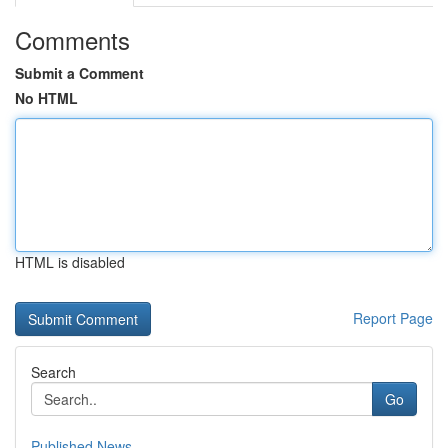
Comments
Submit a Comment
No HTML
HTML is disabled
Report Page
Search
Go
Published News