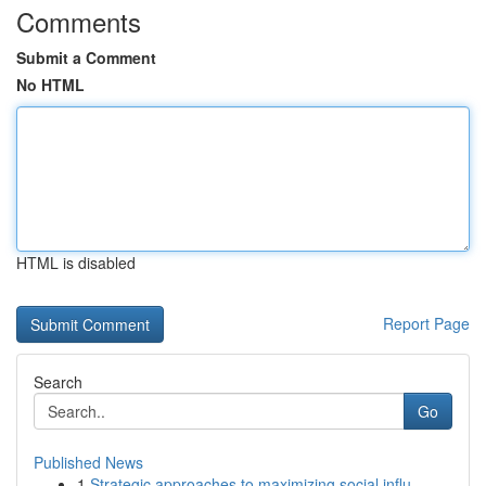
Comments
Submit a Comment
No HTML
HTML is disabled
Report Page
Search
Go
Published News
1
Strategic approaches to maximizing social influ...