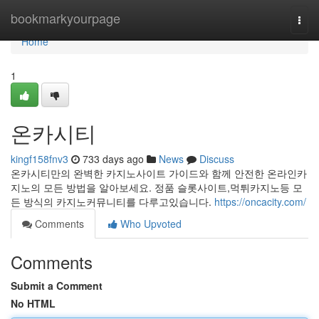
Home
bookmarkyourpage
Togg
navi
Home
1
온카시티
kingf158fnv3
733 days ago
News
Discuss
온카시티만의 완벽한 카지노사이트 가이드와 함께 안전한 온라인카
지노의 모든 방법을 알아보세요. 정품 슬롯사이트,먹튀카지노등 모
든 방식의 카지노커뮤니티를 다루고있습니다.
https://oncacity.com/
Comments
Who Upvoted
Comments
Submit a Comment
No HTML