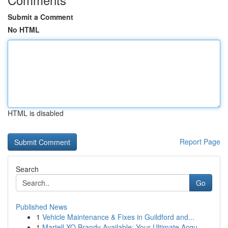
Submit a Comment
No HTML
HTML is disabled
Report Page
Search
Go
Published News
1
Vehicle Maintenance & Fixes in Guildford and...
1
Martell XO Brandy Available: Your Ultimate Acqu...