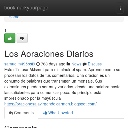
Home
bookmarkyourpage
Togg
navi
Home
1
Los Aoraciones Diarios
samuelm495bsi9
788 days ago
News
Discuss
Este sitio usa Akismet para disminuir el spam. Aprende cómo se
procesan los datos de tus comentarios. Una oración es un
conjunto de palabras que transmiten un mensaje. Sus
extensiones pueden ser muy variadas, desde una palabra hasta
las suficientes para comunicar poco. Su principio está
impresionado por la mayúscula
https://oracionesalavirgendelcarmen.blogspot.com/
Comments
Who Upvoted
Comments